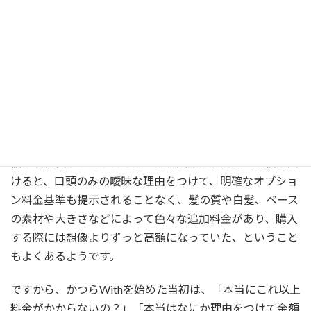
Withがかつら価格の
明瞭表示にこだわる理由
「大手かつらメーカーの店舗に実際に行ってみるまで、か
つらがこんなに高額なものと思わなかった」そんな声を良
くお聞きします。ウィズが創業した当時も、かつらの価格
は実際にメーカーを訪れないと判らない状況でした。
仮に価格表示があったとしても、実際に来店して見積を受
けると、口頭のみの曖昧な理由をつけて、明確なオプショ
ン料金基準も提示されることなく、髪の質や白髪、ベース
の素材や大きさなどによって色々な追加料金があり、購入
する際には想像よりずっと高額になっていた、ということ
もよくあるようです。
ですから、かつらWithを始めた当初は、「本当にこれ以上
料金がかからないの？」「本当はなにか理由をつけて金額