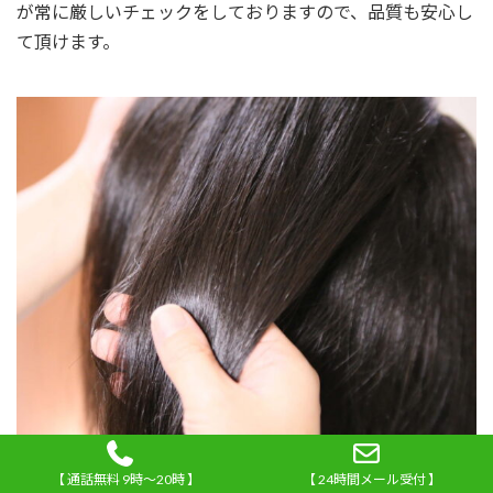
が常に厳しいチェックをしておりますので、品質も安心し
て頂けます。
かつらの値段、どうしてそんなに安くできるのか？
【 通話無料 9時～20時 】
【 24時間メール受付 】