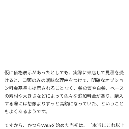
Withがかつら価格の
明瞭表示にこだわる理由
「大手かつらメーカーの店舗に実際に行ってみるまで、か
つらがこんなに高額なものと思わなかった」そんな声を良
くお聞きします。ウィズが創業した当時も、かつらの価格
は実際にメーカーを訪れないと判らない状況でした。
仮に価格表示があったとしても、実際に来店して見積を受
けると、口頭のみの曖昧な理由をつけて、明確なオプショ
ン料金基準も提示されることなく、髪の質や白髪、ベース
の素材や大きさなどによって色々な追加料金があり、購入
する際には想像よりずっと高額になっていた、ということ
もよくあるようです。
ですから、かつらWithを始めた当初は、「本当にこれ以上