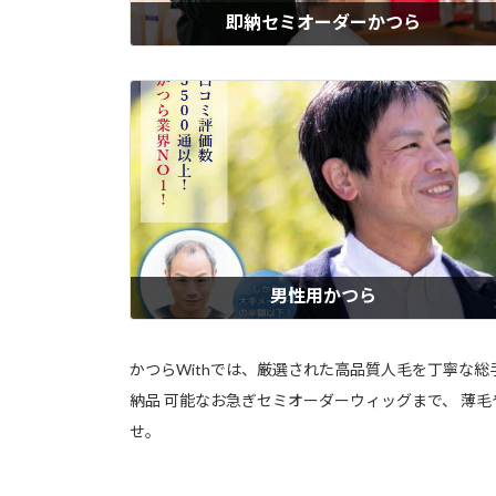
即納セミオーダーかつら
業界No.1のサイズ種類！ウィズの「即納セミオーダーメイドかつら」は
全かつら・半かつら・部分かつらを含む100種類以上から選べて、当日
ット仕上げ。他社には無い！その日にぴったり持ち帰りOK。男性用・
用・子供用すべて対応。すぐにかつらが必要な方に最適です。自然な白
タイプもご用意！
もっと見る
男性用かつら
ウィズの男性用かつらは、「自然に見せたい」「つけていると気づかれ
くない」という男性の声に応えて、髪質・分け目・白髪の量までリアル
再現。気になる分け目や生え際も自然に見える植毛技術を採用。軽くて
かつらWithでは、厳選された高品質人毛を丁寧な
適、長時間つけてもストレスを感じにくい着け心地のメンズウィッグ。
納品 可能なお急ぎセミオーダーウィッグまで、 薄
療用にも対応し、大手メーカーの半額以下の価格でご提供。
せ。
もっと見る