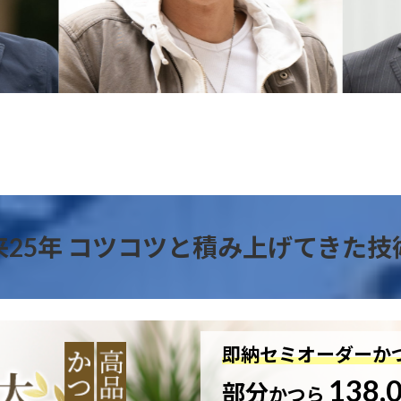
来25年 コツコツと積み上げてきた技
即納セミオーダーか
138,
部分
かつら