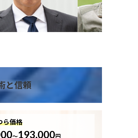
術と信頼
つら価格
000
193,000
～
円