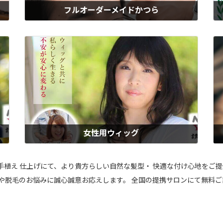
フルオーダーメイドかつら
、
ウィズのフルオーダーメイドかつらは、髪質・色・スタイルまで自由にカ
ウ
カ
スタマイズできる、あなただけの特注品。大手メーカーの半額以下の適正
症
女性
価格でご好評いただいています。男性用・女性用・子供用すべて対応。製
応
髪
作期間を要するので、お時間に余裕のある方や、既にかつらをお持ちの方
も
におすすめです。
ち
もっと見る
女性用ウィッグ
た
ウィズの女性用ウィッグは、自然な見た目と髪質にこだわった人毛100％
が
に
の本格ウィッグ。風になびくような自然な動きと、気づかれにくい仕上が
と
快
りが人気、「私らしさ」を大切にしたい女性に選ばれています。医療用と
心
総手植え 仕上げにて、より貴方らしい自然な髪型・ 快適な付け心地をご
医
しても安心してお使いいただけるよう配慮、仕上げはプロの理美容師が担
い
毛や脱毛のお悩みに誠心誠意お応えします。 全国の提携サロンにて無料ご
当。おすすめのレディースウィッグです。
キ
もっと見る