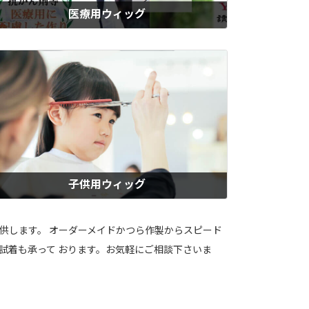
医療用ウィッグ
ィズの医療用かつらは、抗がん剤治療による副作用をはじめ、円形脱毛
・抜毛症・アレルギー・やけど・手術痕など、病気による髪の悩みに対
したウィッグです。人毛100％で自然な仕上がり。男性・女性・子供用
ご用意しています。すぐに必要な方には、即納セミオーダーで当日お持
帰りも可能。急な抜け毛にも安心です。
もっと見る
子供用ウィッグ
ん化学治療や脱毛症や病気治療などで、学校生活に不安を感じるお子様
ご家族のために。ウィズの子供用医療ウィッグは、自然な見た目と使い
地を追求した高機能なウィッグです。明るい毎日を取り戻して欲しいと
提供します。 オーダーメイドかつら作製からスピード
う想いで、ジュニアサイズの即日お持ち帰り可能なウィッグもご用意。
試着も承って おります。お気軽にご相談下さいま
ッズ割引き特典あり。安心をお届けします。
もっと見る