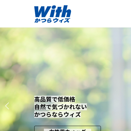
コ
ナ
ン
ビ
テ
ゲ
ン
ー
ツ
シ
へ
ョ
ス
ン
キ
に
ッ
移
プ
動
高品質で低価格
高品質で低価格
高品質で低価格
自然で気づかれない
自然で気づかれない
自然で気づかれない
かつらならウィズ
かつらならウィズ
かつらならウィズ