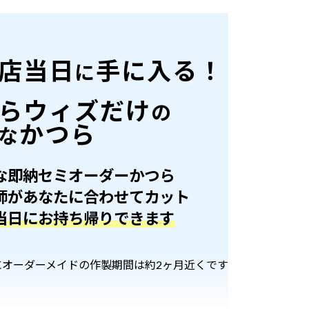
店当日
手に入る！
に
らウィズだけ
の
かつら
な
な即納セミオーダーかつら
師があなたに合わせてカット
当日にお持ち帰りできます
にオーダーメイドの作製期間は約2ヶ月近くです