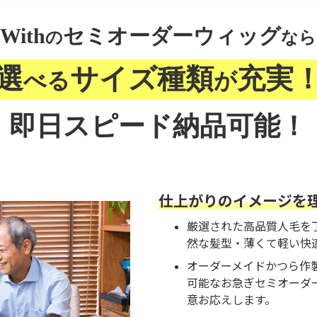
With
セミオーダーウィッグ
の
なら
選
サイズ種類
充実
べる
が
即日スピード納品可能！
仕上がりのイメージを
厳選された高品質人毛を
然な髪型・薄くて軽い快
オーダーメイドかつら作
可能なお急ぎセミオーダ
意お応えします。