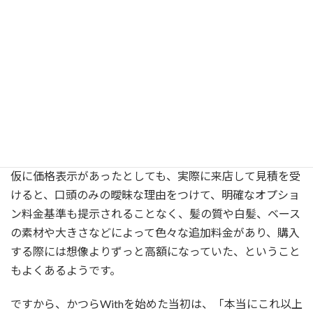
Withがかつら価格の
明瞭表示にこだわる理由
「大手かつらメーカーの店舗に実際に行ってみるまで、か
つらがこんなに高額なものと思わなかった」そんな声を良
くお聞きします。ウィズが創業した当時も、かつらの価格
は実際にメーカーを訪れないと判らない状況でした。
仮に価格表示があったとしても、実際に来店して見積を受
けると、口頭のみの曖昧な理由をつけて、明確なオプショ
ン料金基準も提示されることなく、髪の質や白髪、ベース
の素材や大きさなどによって色々な追加料金があり、購入
する際には想像よりずっと高額になっていた、ということ
もよくあるようです。
ですから、かつらWithを始めた当初は、「本当にこれ以上