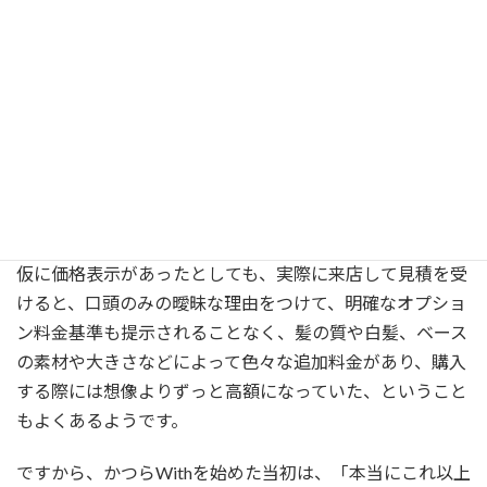
Withがかつら価格の
明瞭表示にこだわる理由
「大手かつらメーカーの店舗に実際に行ってみるまで、か
つらがこんなに高額なものと思わなかった」そんな声を良
くお聞きします。ウィズが創業した当時も、かつらの価格
は実際にメーカーを訪れないと判らない状況でした。
仮に価格表示があったとしても、実際に来店して見積を受
けると、口頭のみの曖昧な理由をつけて、明確なオプショ
ン料金基準も提示されることなく、髪の質や白髪、ベース
の素材や大きさなどによって色々な追加料金があり、購入
する際には想像よりずっと高額になっていた、ということ
もよくあるようです。
ですから、かつらWithを始めた当初は、「本当にこれ以上