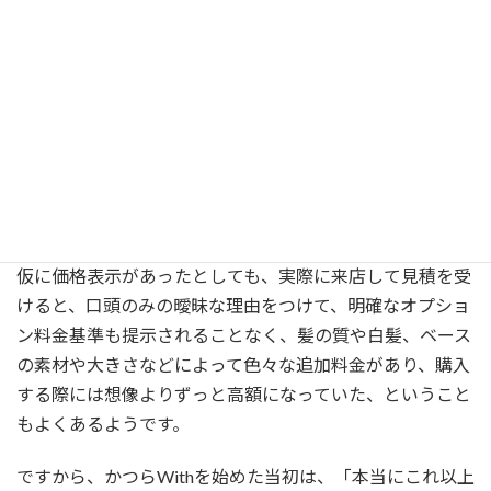
Withがかつら価格の
明瞭表示にこだわる理由
「大手かつらメーカーの店舗に実際に行ってみるまで、か
つらがこんなに高額なものと思わなかった」そんな声を良
くお聞きします。ウィズが創業した当時も、かつらの価格
は実際にメーカーを訪れないと判らない状況でした。
仮に価格表示があったとしても、実際に来店して見積を受
けると、口頭のみの曖昧な理由をつけて、明確なオプショ
ン料金基準も提示されることなく、髪の質や白髪、ベース
の素材や大きさなどによって色々な追加料金があり、購入
する際には想像よりずっと高額になっていた、ということ
もよくあるようです。
ですから、かつらWithを始めた当初は、「本当にこれ以上