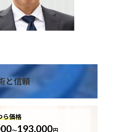
術と信頼
つら価格
000
193,000
～
円