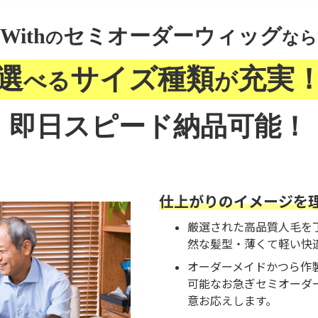
With
セミオーダーウィッグ
の
なら
選
サイズ種類
充実
べる
が
即日スピード納品可能！
仕上がりのイメージを
厳選された高品質人毛を
然な髪型・薄くて軽い快
オーダーメイドかつら作
可能なお急ぎセミオーダ
意お応えします。