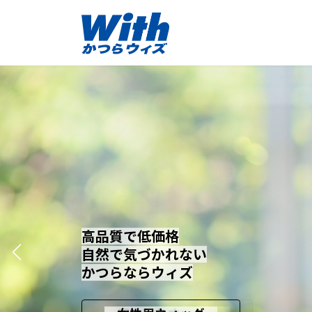
コ
ナ
ン
ビ
テ
ゲ
ン
ー
ツ
シ
へ
ョ
ス
ン
キ
に
ッ
移
プ
動
高品質で低価格
高品質で低価格
高品質で低価格
自然で気づかれない
自然で気づかれない
自然で気づかれない
かつらならウィズ
かつらならウィズ
かつらならウィズ