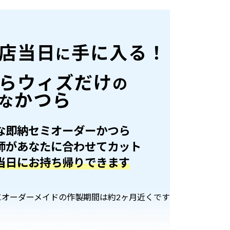
店当日
手に入る！
に
らウィズだけ
の
かつら
な
な即納セミオーダーかつら
師があなたに合わせてカット
当日にお持ち帰りできます
にオーダーメイドの作製期間は約2ヶ月近くです