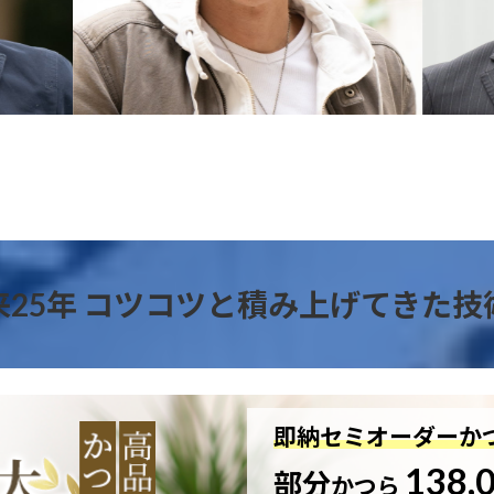
来25年 コツコツと積み上げてきた技
即納セミオーダーか
138,
部分
かつら