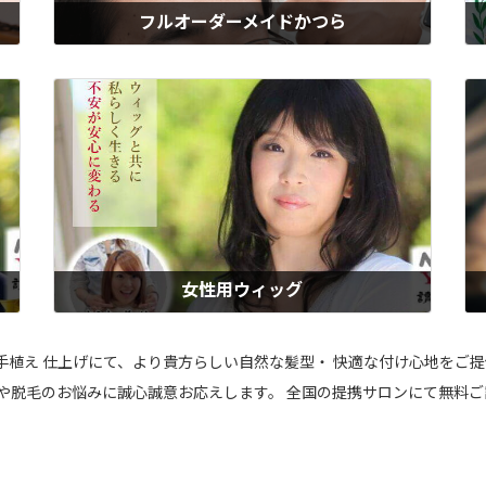
フルオーダーメイドかつら
、
ウィズのフルオーダーメイドかつらは、髪質・色・スタイルまで自由にカ
ウ
カ
スタマイズできる、あなただけの特注品。大手メーカーの半額以下の適正
症
女性
価格でご好評いただいています。男性用・女性用・子供用すべて対応。製
応
髪
作期間を要するので、お時間に余裕のある方や、既にかつらをお持ちの方
も
におすすめです。
ち
もっと見る
女性用ウィッグ
た
ウィズの女性用ウィッグは、自然な見た目と髪質にこだわった人毛100％
が
に
の本格ウィッグ。風になびくような自然な動きと、気づかれにくい仕上が
と
快
りが人気、「私らしさ」を大切にしたい女性に選ばれています。医療用と
心
総手植え 仕上げにて、より貴方らしい自然な髪型・ 快適な付け心地をご
医
しても安心してお使いいただけるよう配慮、仕上げはプロの理美容師が担
い
毛や脱毛のお悩みに誠心誠意お応えします。 全国の提携サロンにて無料ご
当。おすすめのレディースウィッグです。
キ
もっと見る