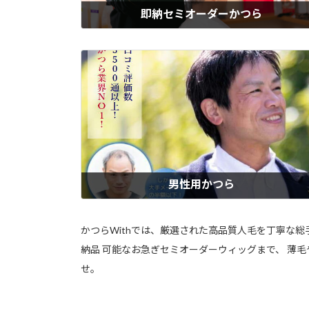
即納セミオーダーかつら
業界No.1のサイズ種類！ウィズの「即納セミオーダーメイドかつら」は
全かつら・半かつら・部分かつらを含む100種類以上から選べて、当日
ット仕上げ。他社には無い！その日にぴったり持ち帰りOK。男性用・
用・子供用すべて対応。すぐにかつらが必要な方に最適です。自然な白
タイプもご用意！
もっと見る
男性用かつら
ウィズの男性用かつらは、「自然に見せたい」「つけていると気づかれ
くない」という男性の声に応えて、髪質・分け目・白髪の量までリアル
再現。気になる分け目や生え際も自然に見える植毛技術を採用。軽くて
かつらWithでは、厳選された高品質人毛を丁寧な
適、長時間つけてもストレスを感じにくい着け心地のメンズウィッグ。
納品 可能なお急ぎセミオーダーウィッグまで、 薄
療用にも対応し、大手メーカーの半額以下の価格でご提供。
せ。
もっと見る