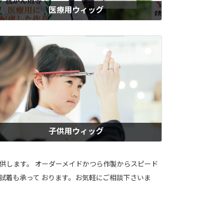
医療用ウィッグ
ィズの医療用かつらは、抗がん剤治療による副作用をはじめ、円形脱毛
・抜毛症・アレルギー・やけど・手術痕など、病気による髪の悩みに対
したウィッグです。人毛100％で自然な仕上がり。男性・女性・子供用
ご用意しています。すぐに必要な方には、即納セミオーダーで当日お持
帰りも可能。急な抜け毛にも安心です。
もっと見る
子供用ウィッグ
ん化学治療や脱毛症や病気治療などで、学校生活に不安を感じるお子様
ご家族のために。ウィズの子供用医療ウィッグは、自然な見た目と使い
地を追求した高機能なウィッグです。明るい毎日を取り戻して欲しいと
提供します。 オーダーメイドかつら作製からスピード
う想いで、ジュニアサイズの即日お持ち帰り可能なウィッグもご用意。
試着も承って おります。お気軽にご相談下さいま
ッズ割引き特典あり。安心をお届けします。
もっと見る