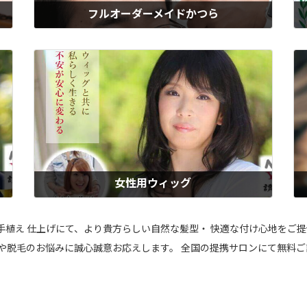
フルオーダーメイドかつら
、
ウィズのフルオーダーメイドかつらは、髪質・色・スタイルまで自由にカ
ウ
カ
スタマイズできる、あなただけの特注品。大手メーカーの半額以下の適正
症
女性
価格でご好評いただいています。男性用・女性用・子供用すべて対応。製
応
髪
作期間を要するので、お時間に余裕のある方や、既にかつらをお持ちの方
も
におすすめです。
ち
もっと見る
女性用ウィッグ
た
ウィズの女性用ウィッグは、自然な見た目と髪質にこだわった人毛100％
が
に
の本格ウィッグ。風になびくような自然な動きと、気づかれにくい仕上が
と
快
りが人気、「私らしさ」を大切にしたい女性に選ばれています。医療用と
心
総手植え 仕上げにて、より貴方らしい自然な髪型・ 快適な付け心地をご
医
しても安心してお使いいただけるよう配慮、仕上げはプロの理美容師が担
い
毛や脱毛のお悩みに誠心誠意お応えします。 全国の提携サロンにて無料ご
当。おすすめのレディースウィッグです。
キ
もっと見る