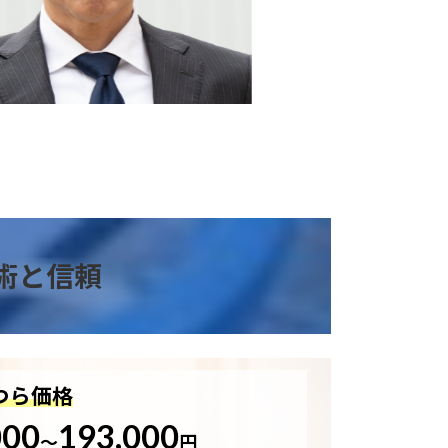
術と信頼
つら価格
000
193,000
～
円