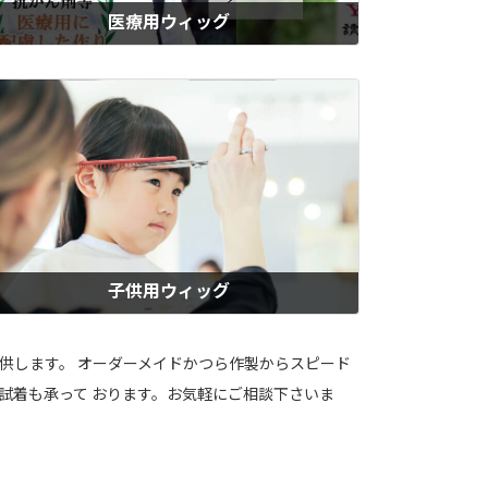
医療用ウィッグ
ィズの医療用かつらは、抗がん剤治療による副作用をはじめ、円形脱毛
・抜毛症・アレルギー・やけど・手術痕など、病気による髪の悩みに対
したウィッグです。人毛100％で自然な仕上がり。男性・女性・子供用
ご用意しています。すぐに必要な方には、即納セミオーダーで当日お持
帰りも可能。急な抜け毛にも安心です。
もっと見る
子供用ウィッグ
ん化学治療や脱毛症や病気治療などで、学校生活に不安を感じるお子様
ご家族のために。ウィズの子供用医療ウィッグは、自然な見た目と使い
地を追求した高機能なウィッグです。明るい毎日を取り戻して欲しいと
提供します。 オーダーメイドかつら作製からスピード
う想いで、ジュニアサイズの即日お持ち帰り可能なウィッグもご用意。
試着も承って おります。お気軽にご相談下さいま
ッズ割引き特典あり。安心をお届けします。
もっと見る