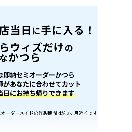
店当日
手に入る！
に
らウィズだけ
の
かつら
な
な即納セミオーダーかつら
師があなたに合わせてカット
当日にお持ち帰りできます
にオーダーメイドの作製期間は約2ヶ月近くです