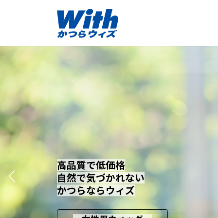
コ
ナ
ン
ビ
テ
ゲ
ン
ー
ツ
シ
へ
ョ
ス
ン
キ
に
ッ
移
プ
動
高品質で低価格
高品質で低価格
高品質で低価格
自然で気づかれない
自然で気づかれない
自然で気づかれない
かつらならウィズ
かつらならウィズ
かつらならウィズ