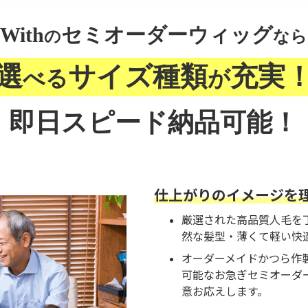
With
セミオーダーウィッグ
の
なら
選
サイズ種類
充実
べる
が
即日スピード納品可能！
仕上がりのイメージを
厳選された高品質人毛を
然な髪型・薄くて軽い快
オーダーメイドかつら作
可能なお急ぎセミオーダ
意お応えします。