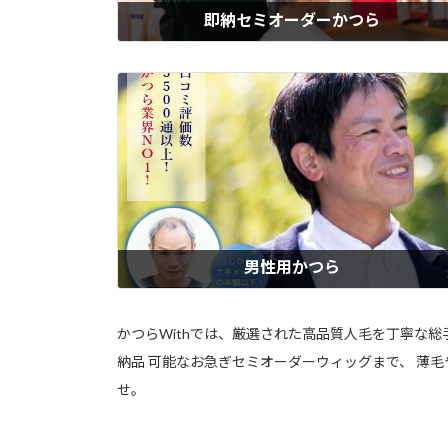
即納セミオーダーかつら
業界No.1のサイズ種類！ウィズの「即納セミオーダーメイドかつら」は
全かつら・半かつら・部分かつらを含む100種類以上から選べて、当日
ット仕上げ。他社には無い！その日にぴったり持ち帰りOK。男性用・
用・子供用すべて対応。すぐにかつらが必要な方に最適です。自然な白
タイプもご用意！
もっと見る
男性用かつら
ウィズの男性用かつらは、「自然に見せたい」「つけていると気づかれ
くない」という男性の声に応えて、髪質・分け目・白髪の量までリアル
再現。気になる分け目や生え際も自然に見える植毛技術を採用。軽くて
かつらWithでは、厳選された高品質人毛を丁寧な
適、長時間つけてもストレスを感じにくい着け心地のメンズウィッグ。
納品 可能なお急ぎセミオーダーウィッグまで、 薄
療用にも対応し、大手メーカーの半額以下の価格でご提供。
せ。
もっと見る