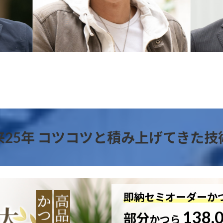
来25年 コツコツと積み上げてきた技
即納セミオーダーか
138,
部分
かつら