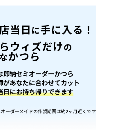
店当日
手に入る！
に
らウィズだけ
の
かつら
な
な即納セミオーダーかつら
師があなたに合わせてカット
当日にお持ち帰りできます
にオーダーメイドの作製期間は約2ヶ月近くです