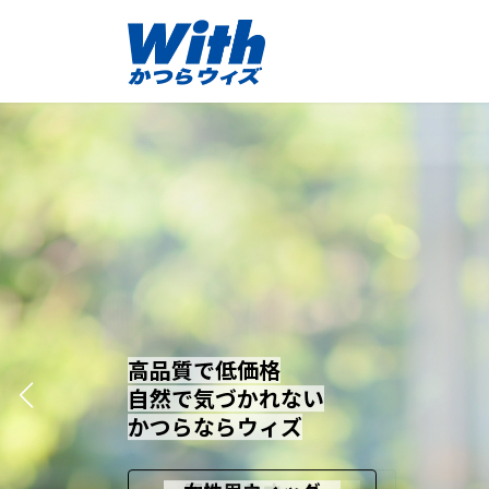
コ
ナ
ン
ビ
テ
ゲ
ン
ー
ツ
シ
へ
ョ
ス
ン
キ
に
ッ
移
プ
動
高品質で低価格
高品質で低価格
高品質で低価格
自然で気づかれない
自然で気づかれない
自然で気づかれない
かつらならウィズ
かつらならウィズ
かつらならウィズ