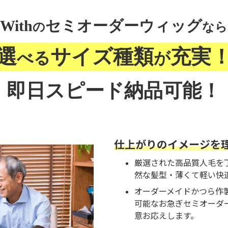
With
セミオーダーウィッグ
の
なら
選
サイズ種類
充実
べる
が
即日スピード納品可能！
仕上がりのイメージを
厳選された高品質人毛を
然な髪型・薄くて軽い快
オーダーメイドかつら作
可能なお急ぎセミオーダ
意お応えします。