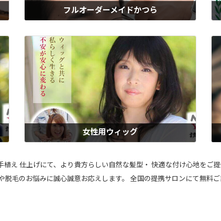
フルオーダーメイドかつら
、
ウィズのフルオーダーメイドかつらは、髪質・色・スタイルまで自由にカ
ウ
カ
スタマイズできる、あなただけの特注品。大手メーカーの半額以下の適正
症
女性
価格でご好評いただいています。男性用・女性用・子供用すべて対応。製
応
髪
作期間を要するので、お時間に余裕のある方や、既にかつらをお持ちの方
も
におすすめです。
ち
もっと見る
女性用ウィッグ
た
ウィズの女性用ウィッグは、自然な見た目と髪質にこだわった人毛100％
が
に
の本格ウィッグ。風になびくような自然な動きと、気づかれにくい仕上が
と
快
りが人気、「私らしさ」を大切にしたい女性に選ばれています。医療用と
心
総手植え 仕上げにて、より貴方らしい自然な髪型・ 快適な付け心地をご
医
しても安心してお使いいただけるよう配慮、仕上げはプロの理美容師が担
い
毛や脱毛のお悩みに誠心誠意お応えします。 全国の提携サロンにて無料ご
当。おすすめのレディースウィッグです。
キ
もっと見る