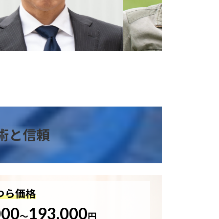
術と信頼
つら価格
000
193,000
～
円