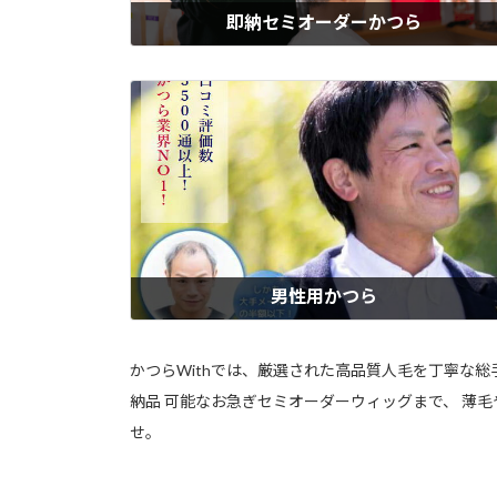
即納セミオーダーかつら
業界No.1のサイズ種類！ウィズの「即納セミオーダーメイドかつら」は
全かつら・半かつら・部分かつらを含む100種類以上から選べて、当日
ット仕上げ。他社には無い！その日にぴったり持ち帰りOK。男性用・
用・子供用すべて対応。すぐにかつらが必要な方に最適です。自然な白
タイプもご用意！
もっと見る
男性用かつら
ウィズの男性用かつらは、「自然に見せたい」「つけていると気づかれ
くない」という男性の声に応えて、髪質・分け目・白髪の量までリアル
再現。気になる分け目や生え際も自然に見える植毛技術を採用。軽くて
かつらWithでは、厳選された高品質人毛を丁寧な
適、長時間つけてもストレスを感じにくい着け心地のメンズウィッグ。
納品 可能なお急ぎセミオーダーウィッグまで、 薄
療用にも対応し、大手メーカーの半額以下の価格でご提供。
せ。
もっと見る