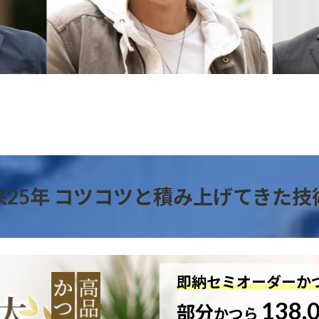
来25年 コツコツと積み上げてきた技
即納セミオーダーか
138,
部分
かつら