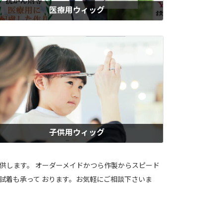
医療用ウィッグ
ィズの医療用かつらは、抗がん剤治療による副作用をはじめ、円形脱毛
・抜毛症・アレルギー・やけど・手術痕など、病気による髪の悩みに対
したウィッグです。人毛100％で自然な仕上がり。男性・女性・子供用
ご用意しています。すぐに必要な方には、即納セミオーダーで当日お持
帰りも可能。急な抜け毛にも安心です。
もっと見る
子供用ウィッグ
ん化学治療や脱毛症や病気治療などで、学校生活に不安を感じるお子様
ご家族のために。ウィズの子供用医療ウィッグは、自然な見た目と使い
地を追求した高機能なウィッグです。明るい毎日を取り戻して欲しいと
提供します。 オーダーメイドかつら作製からスピード
う想いで、ジュニアサイズの即日お持ち帰り可能なウィッグもご用意。
試着も承って おります。お気軽にご相談下さいま
ッズ割引き特典あり。安心をお届けします。
もっと見る