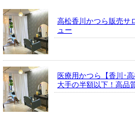
高松香川かつら販売サ
ュー
医療用かつら【香川･高
大手の半額以下！高品