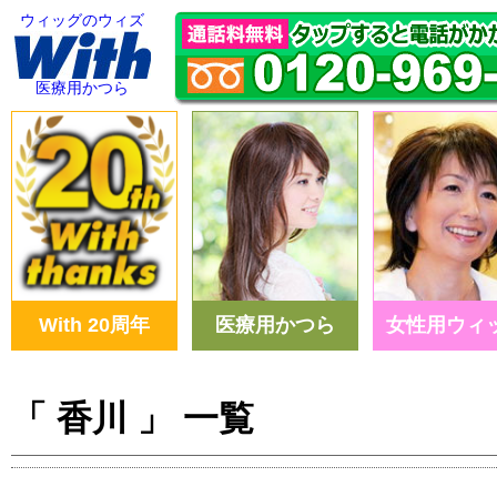
ウィッグのウィズ
医療用かつら
With 20周年
医療用かつら
女性用ウィ
「 香川 」 一覧