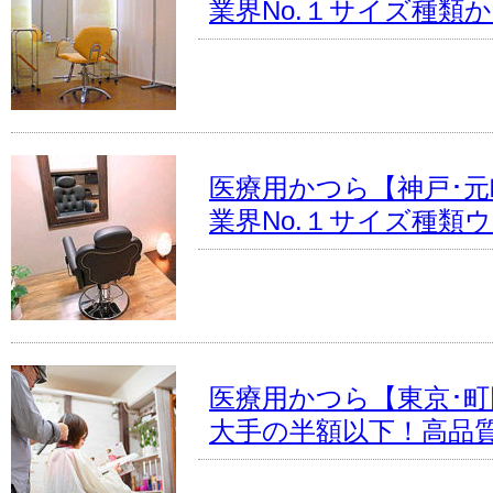
業界No.１サイズ種類
医療用かつら【神戸･元
業界No.１サイズ種類
医療用かつら【東京･町
大手の半額以下！高品