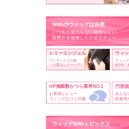
Withのウィッグは自然
いつもと変わらない自分らしい
自然さを追求したクオリティー
レミーエンジェル
ウィッ
ワンランク上の髪
ウィッグ
（上質なレミーヘア）
約3年。
HP掲載数かつら業界NO.1
円形脱
お客様レビュー
みんな
ウィッグ口コミ評価
医療用
ウィッグWithトピックス