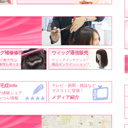
グ補修修理
ウィッグ通信販売
の耐久性は
ウィッグメンテナンス
修理も承ります。
備品オンラインショップ
毛症info
テレビ・新聞・雑誌など
マスコミに登場！
の体験シェア
メディア紹介
かつら情報