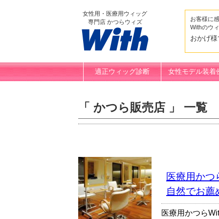
女性用・医療用ウィッグ
お客様に
専門店 かつらウィズ
Withのウ
おかげ様
適正ウィッグ診断
女性モデル装着
「 かつら販売店 」 一覧
医療用かつ
自然でお薦
医療用かつらWi