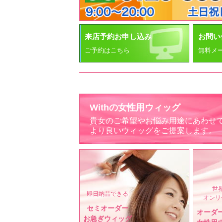
来店予約お申し込み
お問い
ご予約はこちら
無料メ
Withの女性用ウィッグ
貴女のご希望やお悩み用途にあわせ
より良いウィッグをご提案します。
世
即日納品できる
オンリ
セミオーダー
オーダ
お急ぎウィッグ