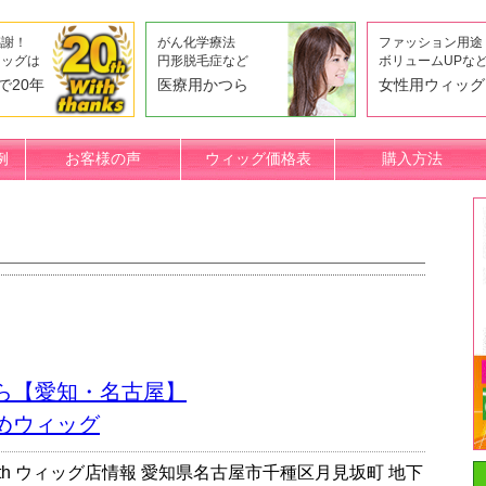
感謝！
がん化学療法
ファッション用途
ィッグは
円形脱毛症など
ボリュームUPな
で20年
医療用かつら
女性用ウィッグ
例
お客様の声
ウィッグ価格表
購入方法
ら【愛知・名古屋】
めウィッグ
th ウィッグ店情報 愛知県名古屋市千種区月見坂町 地下