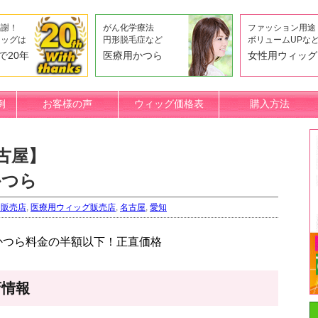
感謝！
がん化学療法
ファッション用途
ィッグは
円形脱毛症など
ボリュームUPな
で20年
医療用かつら
女性用ウィッグ
例
お客様の声
ウィッグ価格表
購入方法
古屋】
かつら
ら販売店
,
医療用ウィッグ販売店
,
名古屋
,
愛知
店情報