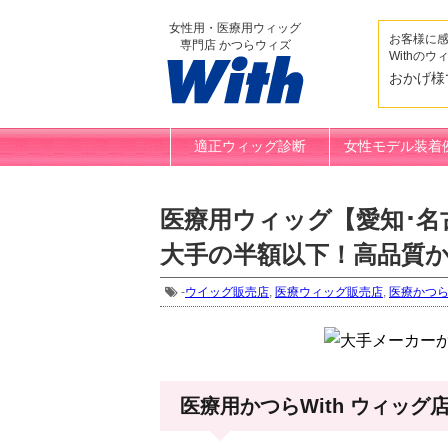
女性用・医療用ウィッグ
お客様に
専門店 かつらウィズ
Withのウ
おかげ様
適正ウィッグ診断
女性モデル装着
医療用ウィッグ【愛知･名
大手の半額以下！高品質
-
ウイッグ販売店
,
医療ウィッグ販売店
,
医療かつ
医療用かつらWith ウィッグ