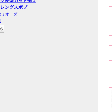
ッグ髪型カット例１
ンレングスボブ
セミオーダー
品