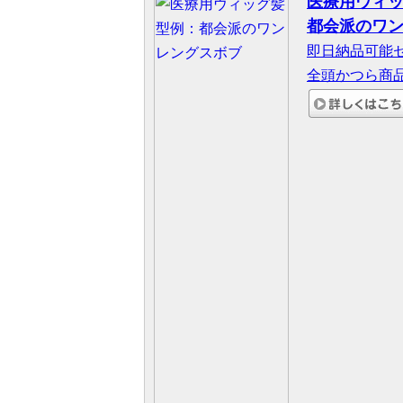
医療用ウィ
都会派のワ
即日納品可能
全頭かつら商